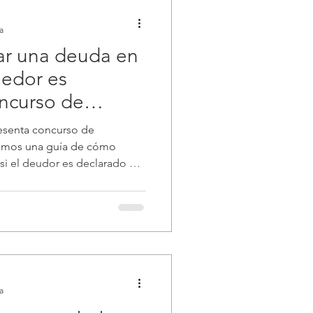
a
ar una deuda en
eedor es
ncurso de
esenta concurso de
tamos una guía de cómo
 si el deudor es declarado en
a