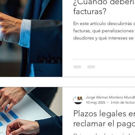
¿Cuándo deberí
facturas?
En este artículo descubrirás
facturas, qué penalizaciones
deudores y qué intereses se
Jorge Werner Montero Mundt
10 may 2025
3 min de lectur
Plazos legales 
reclamar el pago