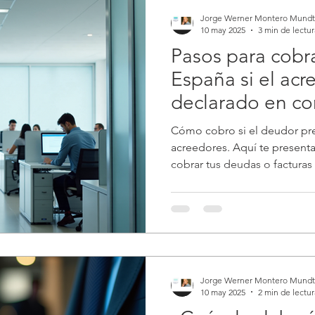
Jorge Werner Montero Mundt
10 may 2025
3 min de lectur
Pasos para cobr
España si el acr
declarado en co
acreedores
Cómo cobro si el deudor pr
acreedores. Aquí te presen
cobrar tus deudas o facturas
concurso de acreedores
Jorge Werner Montero Mundt
10 may 2025
2 min de lectur