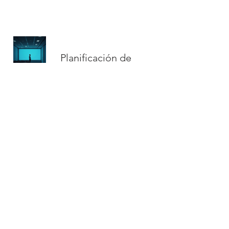
Planificación de
negocios
Párrafo. Haz clic aquí para agregar tu
propio texto y editar. Es fácil. Haz clic en
Editar Texto o doble clic aquí para
agregar tu contenido y cambiar la fuente.
En este espacio puedes contar tu historia
y permitir a tus usuarios saber más sobre
ti.
¿Necesitas más
información?